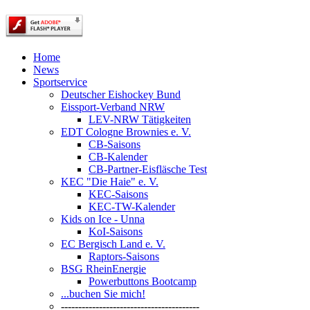
Home
News
Sportservice
Deutscher Eishockey Bund
Eissport-Verband NRW
LEV-NRW Tätigkeiten
EDT Cologne Brownies e. V.
CB-Saisons
CB-Kalender
CB-Partner-Eisfläsche Test
KEC "Die Haie" e. V.
KEC-Saisons
KEC-TW-Kalender
Kids on Ice - Unna
KoI-Saisons
EC Bergisch Land e. V.
Raptors-Saisons
BSG RheinEnergie
Powerbuttons Bootcamp
...buchen Sie mich!
----------------------------------------