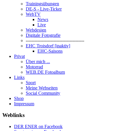
Trainingsübungen
DE-S - Live-Ticker
WebTV
News
Live
Webdesign
Digitale Fotografie
----------------------------------------
EHC Troisdorf [inaktiv]
EHC-Saisons
Privat
Über mich ...
Motorrad
WEB.DE Fotoalbum
Links
Sport
Meine Webseiten
Social Community
Shop
Impressum
Weblinks
DER ENER on Facebook